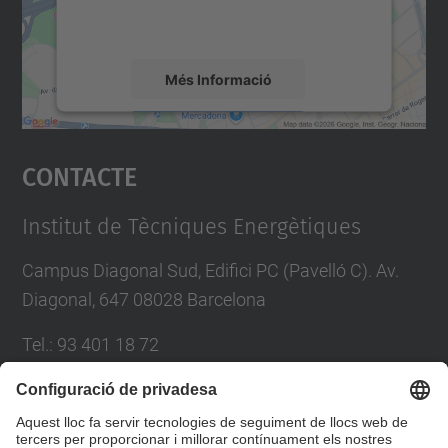
detalls i accepteu el servei per veure el
mapa.
Més Informació
Accepta
Contacte
powered by
Usercentrics Consent
Management Platform
Institut de Tècniques Energètiques
Campus Diagonal Sud, Edifici PC (Pavelló C). Av.
Diagonal, 647 08028 Barcelona
Tel.
:
93 401 18 72
E-mail
:
inte.asdi.utgaeib@upc.edu
Directori UPC