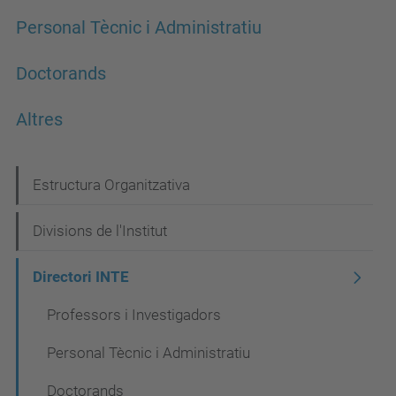
Personal Tècnic i Administratiu
Doctorands
Altres
N
Estructura Organitzativa
a
Divisions de l'Institut
v
e
Directori INTE
g
Professors i Investigadors
a
Personal Tècnic i Administratiu
c
Doctorands