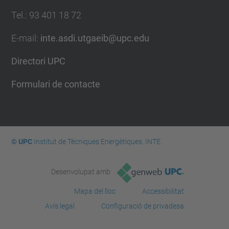
Tel.
:
93 401 18 72
E-mail
:
inte.asdi.utgaeib@upc.edu
Directori UPC
Formulari de contacte
© UPC
Institut de Tècniques Energètiques. INTE.
Desenvolupat amb
Mapa del lloc
Accessibilitat
Avís legal
Configuració de privadesa