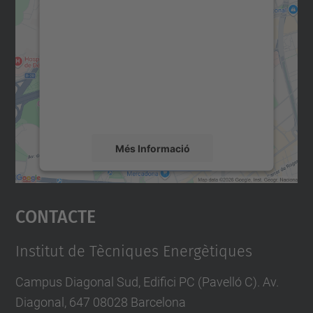
consentiment per carregar el
servei Google Maps!
Utilitzem un servei de tercers per incrustar
contingut del mapa que pugui recollir dades
sobre la vostra activitat. Reviseu-ne els
detalls i accepteu el servei per veure el
mapa.
Més Informació
Accepta
Contacte
powered by
Usercentrics Consent
Management Platform
Institut de Tècniques Energètiques
Campus Diagonal Sud, Edifici PC (Pavelló C). Av.
Diagonal, 647 08028 Barcelona