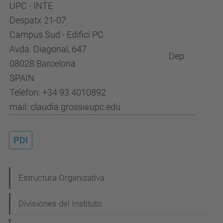
UPC - INTE
Despatx 21-07
Campus Sud - Edifici PC
Avda. Diagonal, 647
Dep.
08028 Barcelona
SPAIN
Telèfon: +34 93 4010892
mail: claudia.grossi
upc.edu
PDI
N
Estructura Organizativa
a
Divisiones del Instituto
v