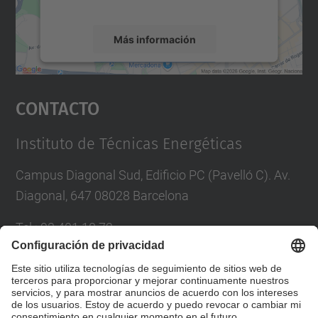
servicio para ver este mapa.
Más información
Aceptar
Contacto
powered by
Usercentrics Consent
Management Platform
Instituto de Técnicas Energéticas
Campus Diagonal Sud, Edificio PC (Pavelló C). Av.
Diagonal, 647 08028 Barcelona
Tel.
:
93 401 18 72
Correo
:
inte.asdi.utgaeib@upc.edu
Directorio UPC