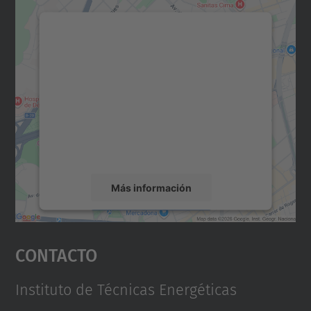
Necesitamos su consentimiento
para cargar el servicio Google
Maps.
Utilizamos un servicio de terceros para
incrustar contenido de mapas que puede
recopilar datos sobre su actividad. Le
rogamos que revise los detalles y acepte el
servicio para ver este mapa.
Más información
Aceptar
Contacto
powered by
Usercentrics Consent
Management Platform
Instituto de Técnicas Energéticas