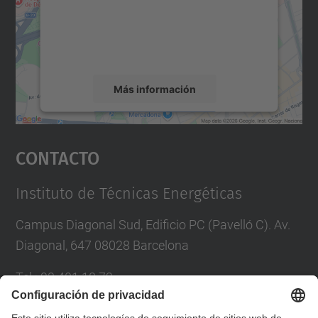
incrustar contenido de mapas que puede
recopilar datos sobre su actividad. Le
rogamos que revise los detalles y acepte el
servicio para ver este mapa.
Más información
Aceptar
Contacto
powered by
Usercentrics Consent
Management Platform
Instituto de Técnicas Energéticas
Campus Diagonal Sud, Edificio PC (Pavelló C). Av.
Diagonal, 647 08028 Barcelona
Tel.
:
93 401 18 72
Correo
:
inte.asdi.utgaeib@upc.edu