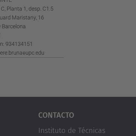
i C, Planta 1, desp. C1.5
duard Maristany, 16
 Barcelona
N
on: 934134151
pere.bruna
upc.edu
Contacto
Instituto de Técnicas