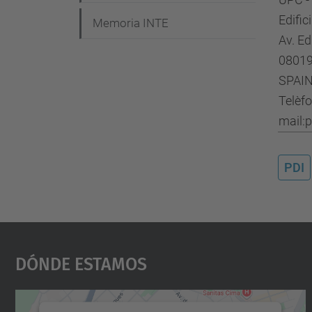
g
Edific
Memoria INTE
a
Av. E
c
08019
i
SPAI
ó
Telèf
mail:
n
PDI
Dónde Estamos