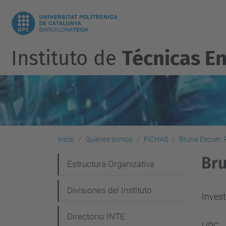
Instituto de
Técnicas En
Inicio
Quienes somos
FICHAS
Bruna Escuer, 
Bru
N
Estructura Organizativa
a
Divisiones del Instituto
v
Inves
e
Directorio INTE
UPC -