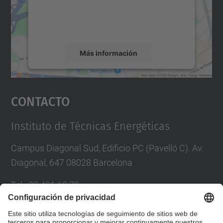
recopilar datos sobre su actividad. Le
rogamos que revise los detalles y acepte el
servicio para ver este mapa.
Más información
Aceptar
Contacto
powered by
Usercentrics Consent
Management Platform
Instituto de Técnicas Energéticas
Campus Diagonal Sud, Edificio PC (Pavelló C). Av.
Diagonal, 647 08028 Barcelona
Tel.
:
93 401 18 72
Correo
:
inte.asdi.utgaeib@upc.edu