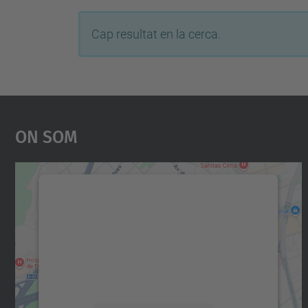
Cap resultat en la cerca.
On Som
Necessitem el vostre consentiment
per carregar el servei Google Maps!
Utilitzem un servei de tercers per incrustar
contingut del mapa que pugui recollir dades
sobre la vostra activitat. Reviseu-ne els
detalls i accepteu el servei per veure el mapa.