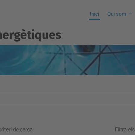
Inici
Qui som
nergètiques
riteri de cerca
Filtra el